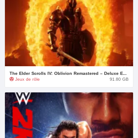
The Elder Scrolls IV: Oblivion Remastered – Deluxe Edition + All DLCs/Bonuses
Jeux de rôle
91.80
GB