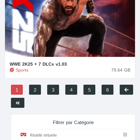
WWE 2K25 + 7 DLCs
v1.03
Sports
79.64
GB
1
2
3
4
5
6
Filtrer par Catégorie
Réalité virtuelle