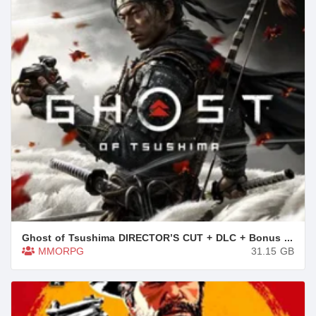
Ghost of Tsushima DIRECTOR’S CUT + DLC + Bonus Content + Multiplayer
MMORPG
31.15
GB