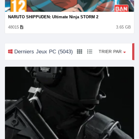
NARUTO SHIPPUDEN: Ultimate Ninja STORM 2
48015
3.65
GB
Derniers Jeux PC
(5043)
TRIER PAR