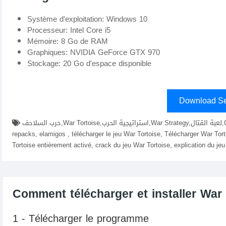
Système d'exploitation: Windows 10
Processeur: Intel Core i5
Mémoire: 8 Go de RAM
Graphiques: NVIDIA GeForce GTX 970
Stockage: 20 Go d'espace disponible
Download Se
حرب السلاحف,War Tortoise,استراتيجية الحرب,War Strategy,لعبة القتال,Combat Game,دفاع القلعة,télécharger War Tortoise fitgirl
repacks, elamigos , télécharger le jeu War Tortoise, Télécharger War Tor
Tortoise entièrement activé, crack du jeu War Tortoise, explication du je
Comment télécharger et installer War 
1 - Télécharger le programme