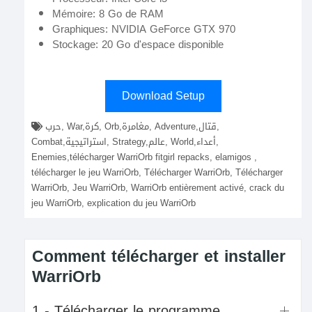
Mémoire: 8 Go de RAM
Graphiques: NVIDIA GeForce GTX 970
Stockage: 20 Go d'espace disponible
Download Setup
حرب, War,كرة, Orb,مغامرة, Adventure,قتال,
Combat,استراتيجية, Strategy,عالم, World,أعداء,
Enemies,télécharger WarriOrb fitgirl repacks, elamigos ,
télécharger le jeu WarriOrb, Télécharger WarriOrb, Télécharger
WarriOrb, Jeu WarriOrb, WarriOrb entièrement activé, crack du
jeu WarriOrb, explication du jeu WarriOrb
Comment télécharger et installer
WarriOrb
1 - Télécharger le programme