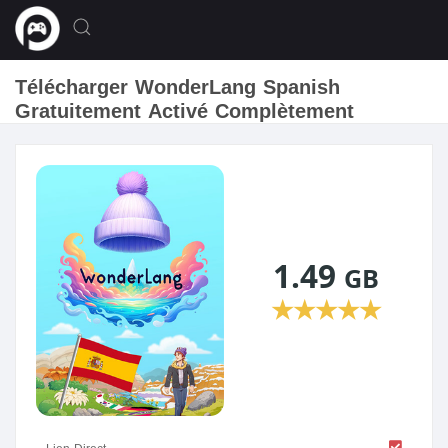
Télécharger WonderLang Spanish
Gratuitement Activé Complètement
1.49
GB
★
★
★
★
★