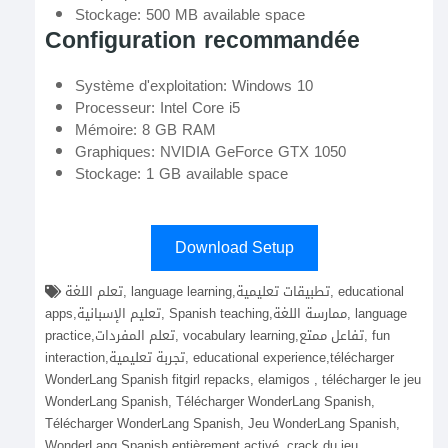
Stockage: 500 MB available space
Configuration recommandée
Système d'exploitation: Windows 10
Processeur: Intel Core i5
Mémoire: 8 GB RAM
Graphiques: NVIDIA GeForce GTX 1050
Stockage: 1 GB available space
Download Setup
تعلم اللغة, language learning,تطبيقات تعليمية, educational
apps,تعليم الإسبانية, Spanish teaching,ممارسة اللغة, language
practice,تعلم المفردات, vocabulary learning,تفاعل ممتع, fun
interaction,تجربة تعليمية, educational experience,télécharger
WonderLang Spanish fitgirl repacks, elamigos , télécharger le jeu
WonderLang Spanish, Télécharger WonderLang Spanish,
Télécharger WonderLang Spanish, Jeu WonderLang Spanish,
WonderLang Spanish entièrement activé, crack du jeu