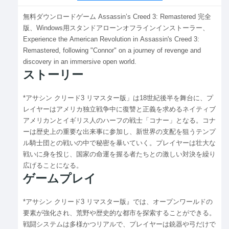
無料ダウンロードゲーム Assassin’s Creed 3: Remastered 完全
版、Windows用スタンドアローンオフラインインストーラー、
Experience the American Revolution in Assassin's Creed 3:
Remastered, following "Connor" on a journey of revenge and
discovery in an immersive open world.
ストーリー
*アサシン クリード3 リマスター版」は18世紀後半を舞台に、プ
レイヤーはアメリカ独立戦争中に復讐と正義を求めるネイティブ
アメリカンとイギリス人のハーフの戦士「コナー」となる。コナ
ーは歴史上の重要な出来事に参加し、新世界の支配を狙うテンプ
ル騎士団との戦いの中で秘密を暴いていく。プレイヤーは壮大な
戦いに身を投じ、国家の命運を握る者たちとの激しい対決を繰り
広げることになる。
ゲームプレイ
*アサシン クリード3 リマスター版』では、オープンワールドの
要素が強化され、荒野や歴史的な都市を探索することができる。
戦闘システムは多様かつリアルで、プレイヤーは銃器や弓だけで