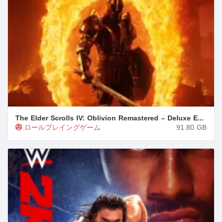
The Elder Scrolls IV: Oblivion Remastered – Deluxe Edition + All DLCs/Bonuses
ロールプレイングゲーム
91.80
GB