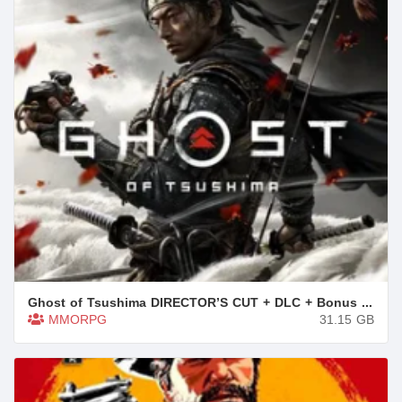
Ghost of Tsushima DIRECTOR’S CUT + DLC + Bonus Content + Multiplayer
MMORPG
31.15
GB