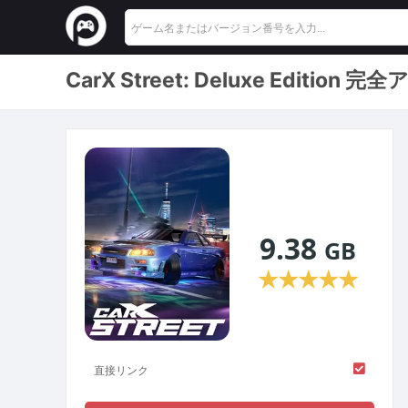
CarX Street: Deluxe Edi
9.38
GB
★
★
★
★
★
直接リンク