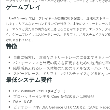
ーグラウンドのトップドライバーと競い合い、スピードとスキルだけが
ゲームプレイ
「CarX Street』では、プレイヤーが自由に街を探索し、違法なス
します。リアルなカーハンドリングが特徴で、本物のストリートレース
ォーマンスと見た目の両方を向上させることができます。エンジン、タ
う。ゲームプレイにはスピードレース、ドリフト、ポリスチェイスなど
が約束されている。
特徴
自由に探索し、違法なストリートレースに参加できるオー
パフォーマンスと外観の両方を変更するための包括的な車
臨場感あふれるレース体験のためのリアルなカーハンドリ
スピードレース、ドリフト、ポリスチェイスなど多彩なレ
最低システム要件
OS: Windows 7/8/10 (64ビット)
プロセッサーインテル Core i5-4590または同等品
RAM: 6 GB
ビデオカードNVIDIA GeForce GTX 950またはAMD Radeon