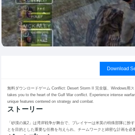
Download Se
無料ダウンロードゲーム Conflict: Desert Storm II 完全版、Windo
takes you to the heart of the Gulf War conflict. Experience intense warfa
unique features centered on strategy and combat.
ストーリー
「砂漠の嵐2」は湾岸戦争が舞台で、プレイヤーは米英の特殊部隊に扮
とを目的とした重要な任務を与えられ、チームワークと綿密な計画を必