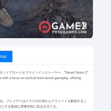
tup
ws用スタンドアローンオフラインインストーラー、"Desert Storm 2"
re with a focus on tactical team-based gameplay, offering
する。プレイヤーはイラクの占領からクウェートを解放するこ
要とする複雑な軍事作戦に焦点を当てる。