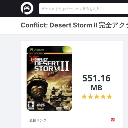
Conflict: Desert Storm 
551.16
MB
★
★
★
★
★
直接リンク