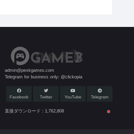
admin@peskgames.com
Telegram for business only: @clickopia
Facebook
Twitter
YouTube
Telegram
直接ダウンロード :
1,762,808