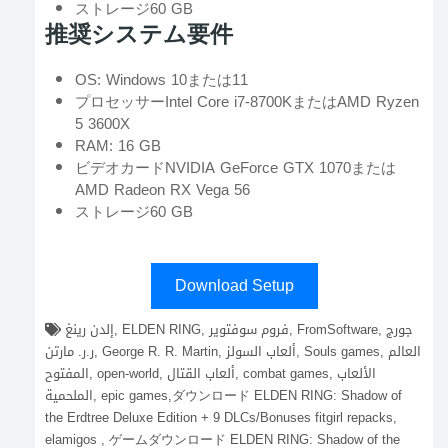
ストレージ60 GB
推奨システム要件
OS: Windows 10または11
プロセッサーIntel Core i7-8700KまたはAMD Ryzen
5 3600X
RAM: 16 GB
ビデオカードNVIDIA GeForce GTX 1070または
AMD Radeon RX Vega 56
ストレージ60 GB
Download Setup
إلدن رينغ, ELDEN RING, فروم سوفتوير, FromSoftware, جورج
ر.ر. مارتن, George R. R. Martin, ألعاب السولز, Souls games, العالم
المفتوح, open-world, ألعاب القتال, combat games, الألعاب
الملحمية, epic games,ダウンロード ELDEN RING: Shadow of
the Erdtree Deluxe Edition + 9 DLCs/Bonuses fitgirl repacks,
elamigos , ゲームダウンロード ELDEN RING: Shadow of the