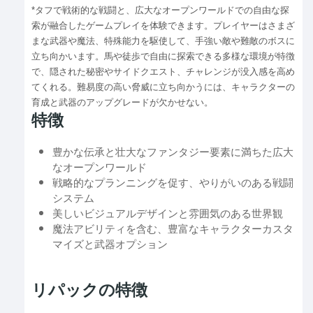
*タフで戦術的な戦闘と、広大なオープンワールドでの自由な探
索が融合したゲームプレイを体験できます。プレイヤーはさまざ
まな武器や魔法、特殊能力を駆使して、手強い敵や難敵のボスに
立ち向かいます。馬や徒歩で自由に探索できる多様な環境が特徴
で、隠された秘密やサイドクエスト、チャレンジが没入感を高め
てくれる。難易度の高い脅威に立ち向かうには、キャラクターの
育成と武器のアップグレードが欠かせない。
特徴
豊かな伝承と壮大なファンタジー要素に満ちた広大
なオープンワールド
戦略的なプランニングを促す、やりがいのある戦闘
システム
美しいビジュアルデザインと雰囲気のある世界観
魔法アビリティを含む、豊富なキャラクターカスタ
マイズと武器オプション
リパックの特徴