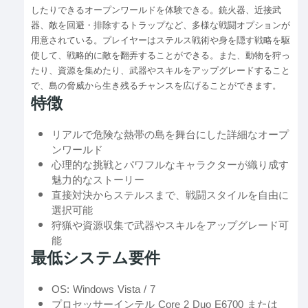
したりできるオープンワールドを体験できる。銃火器、近接武
器、敵を回避・排除するトラップなど、多様な戦闘オプションが
用意されている。プレイヤーはステルス戦術や身を隠す戦略を駆
使して、戦略的に敵を翻弄することができる。また、動物を狩っ
たり、資源を集めたり、武器やスキルをアップグレードすること
で、島の脅威から生き残るチャンスを広げることができます。
特徴
リアルで危険な熱帯の島を舞台にした詳細なオープ
ンワールド
心理的な挑戦とパワフルなキャラクターが織り成す
魅力的なストーリー
直接対決からステルスまで、戦闘スタイルを自由に
選択可能
狩猟や資源収集で武器やスキルをアップグレード可
能
最低システム要件
OS: Windows Vista / 7
プロセッサーインテル Core 2 Duo E6700 または