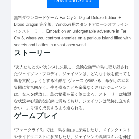
Download Setup
無料ダウンロードゲーム Far Cry 3: Digital Deluxe Edition +
Blood Dragon 完全版、Windows用スタンドアローンオフライン
インストーラー、Embark on an unforgettable adventure in Far
Cry 3, where you confront enemies on a perilous island filled with
secrets and battles in a vast open world.
ストーリー
*友人たちとのバカンスに失敗し、危険な熱帯の島に取り残され
たジェイソン・ブロディ。ジェイソンは、どんな手段を使っても
島を支配しようとする冷酷な ヴァース が率いる、命がけの武装
集団に立ち向かう。生き残ることを余儀なくされたジェイソン
は、友人を解放し、島の秘密を暴く旅に出る。ストーリーは強烈
な状況や心理的な試練に満ちており、ジェイソンは恐怖に立ち向
かい、より強く成長するよう迫られる。
ゲームプレイ
*ファークライ3』では、島を自由に探索したり、メインクエスト
やサイドクエストに参加したり、ジェイソンの戦闘スキルを伸ば