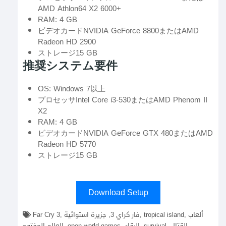
AMD Athlon64 X2 6000+
RAM: 4 GB
ビデオカードNVIDIA GeForce 8800またはAMD
Radeon HD 2900
ストレージ15 GB
推奨システム要件
OS: Windows 7以上
プロセッサIntel Core i3-530またはAMD Phenom II
X2
RAM: 4 GB
ビデオカードNVIDIA GeForce GTX 480またはAMD
Radeon HD 5770
ストレージ15 GB
Download Setup
Far Cry 3, فار كراي 3, جزيرة استوائية, tropical island, ألعاب
العالم المفتوح, open-world games, البقاء, survival, القتال