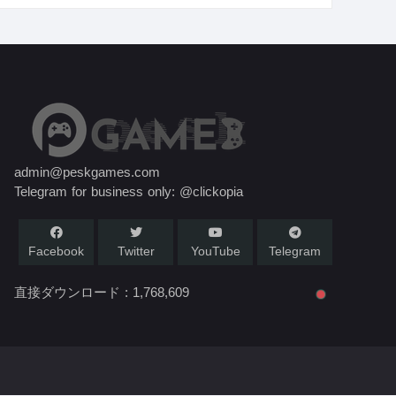
admin@peskgames.com
Telegram for business only: @clickopia
Facebook
Twitter
YouTube
Telegram
直接ダウンロード :
1,768,609