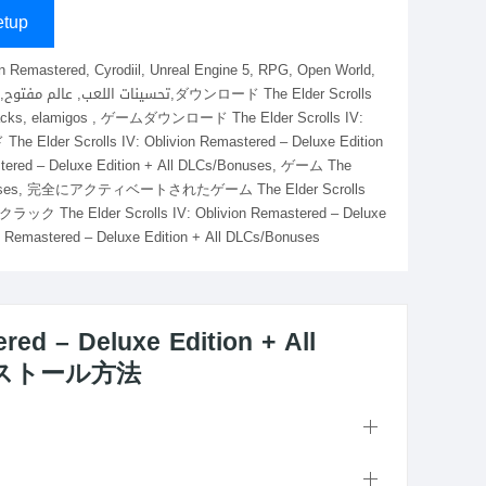
tup
on Remastered, Cyrodiil, Unreal Engine 5, RPG, Open World,
l repacks, elamigos , ゲームダウンロード The Elder Scrolls IV:
e Elder Scrolls IV: Oblivion Remastered – Deluxe Edition
ered – Deluxe Edition + All DLCs/Bonuses, ゲーム The
 DLCs/Bonuses, 完全にアクティベートされたゲーム The Elder Scrolls
クラック The Elder Scrolls IV: Oblivion Remastered – Deluxe
Remastered – Deluxe Edition + All DLCs/Bonuses
ered – Deluxe Edition + All
ンストール方法