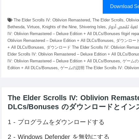
Download Se
The Elder Scrolls IV: Oblivion Remastered, The Elder Scrolls, Oblivi
Bethesda, Virtuos, Knights of the Nine, Shivering Isles, تحسينات اللعب, عالم مفتوح, لعبة تقمص أدوار,ダウンロード The Elder Scrolls
IV: Oblivion Remastered – Deluxe Edition + All DLCs/Bonuses fitgir
Oblivion Remastered – Deluxe Edition + All DLCs/Bonuses, ダウンロード Th
+ All DLCs/Bonuses, ダウンロード The Elder Scrolls IV: Oblivion Remast
Elder Scrolls IV: Oblivion Remastered – Deluxe Edition + All
IV: Oblivion Remastered – Deluxe Edition + All DLCs/Bonuses, ゲームの
Edition + All DLCs/Bonuses, ゲームの説明 The Elder Scrolls IV: Oblivion 
The Elder Scrolls IV: Oblivion Remast
DLCs/Bonuses のダウンロードとイ
1 - プログラムをダウンロードする
2 - Windows Defender を無効にする