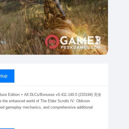
tup
 Edition + All DLCs/Bonuses v0.411.140.0 (233194) 完全
 world of The Elder Scrolls IV: Oblivion
fined gameplay mechanics, and comprehensive additional