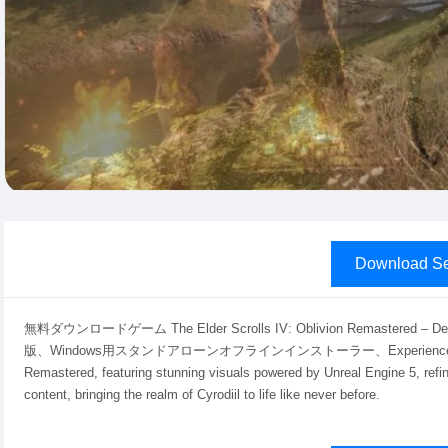
Download Se
無料ダウンロードゲーム The Elder Scrolls IV: Oblivion Remastered – Deluxe
版、Windows用スタンドアローンオフラインインストーラー、Experience the enhanced
Remastered, featuring stunning visuals powered by Unreal Engine 5, re
content, bringing the realm of Cyrodiil to life like never before.