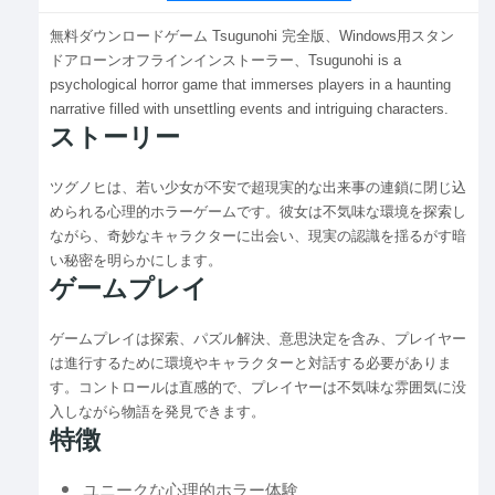
無料ダウンロードゲーム Tsugunohi 完全版、Windows用スタン
ドアローンオフラインインストーラー、Tsugunohi is a
psychological horror game that immerses players in a haunting
narrative filled with unsettling events and intriguing characters.
ストーリー
ツグノヒは、若い少女が不安で超現実的な出来事の連鎖に閉じ込
められる心理的ホラーゲームです。彼女は不気味な環境を探索し
ながら、奇妙なキャラクターに出会い、現実の認識を揺るがす暗
い秘密を明らかにします。
ゲームプレイ
ゲームプレイは探索、パズル解決、意思決定を含み、プレイヤー
は進行するために環境やキャラクターと対話する必要がありま
す。コントロールは直感的で、プレイヤーは不気味な雰囲気に没
入しながら物語を発見できます。
特徴
ユニークな心理的ホラー体験