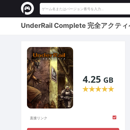
UnderRail Complete 完
4.25
GB
★
★
★
★
★
直接リンク