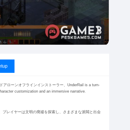
tup
ドアローンオフラインインストーラー、UnderRail is a turn-
haracter customization and an immersive narrative.
ます。プレイヤーは文明の廃墟を探索し、さまざまな派閥と出会