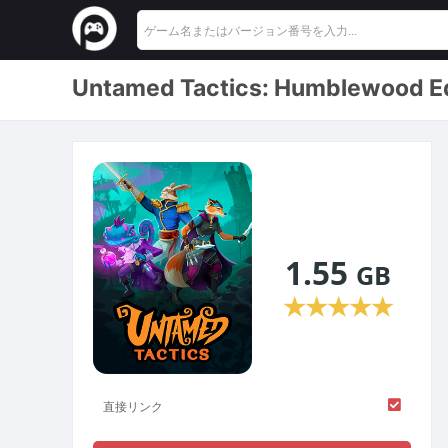
Untamed Tactics: Humble
1.55
GB
★
★
★
★
★
直接リンク