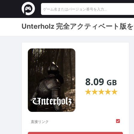
Unterholz 完全アクティベート
8.09
GB
★
★
★
★
★
直接リンク