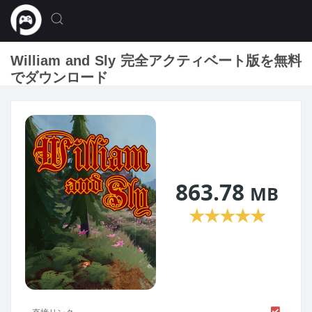
William and Sly 完全アクティベート版を無料
でダウンロード
863.78
MB
★
★
★
★
★