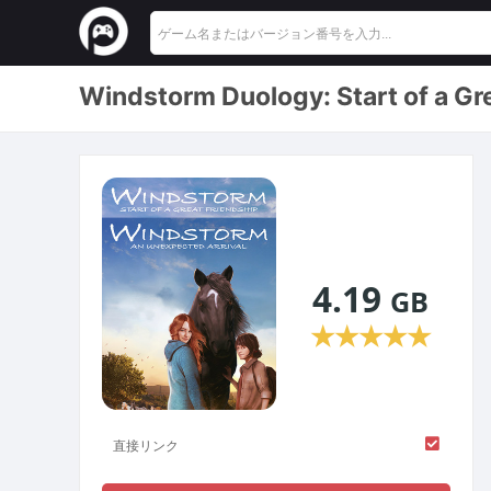
Windstorm Duology: Start 
4.19
GB
★
★
★
★
★
直接リンク