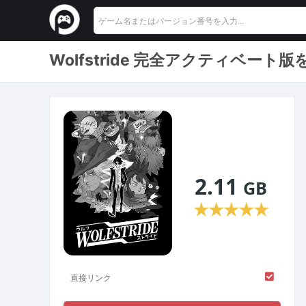
Wolfstride 完全アクティベー
2.11
GB
★
★
★
★
★
直接リンク