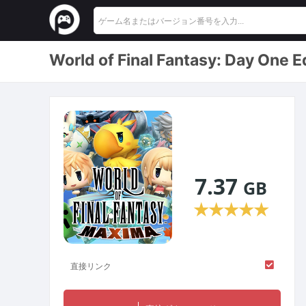
World of Final Fantasy: 
7.37
GB
★
★
★
★
★
直接リンク