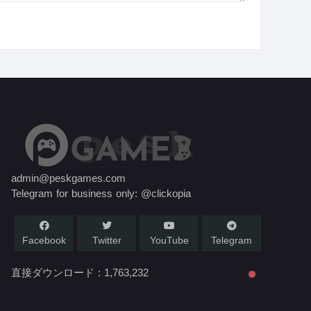
admin@peskgames.com
Telegram for business only: @clickopia
Facebook
Twitter
YouTube
Telegram
直接ダウンロード :
1,763,232