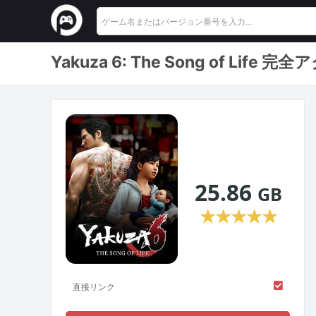
Yakuza 6: The Song of 
25.86
GB
★
★
★
★
★
直接リンク