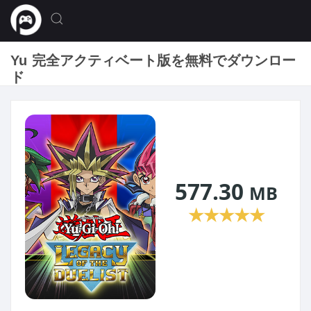
Yu 完全アクティベート版を無料でダウンロー
ド
577.30
MB
★
★
★
★
★