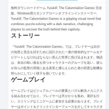
無料ダウンロードゲーム Yurukill: The Calumniation Games 完全
版、Windows用スタンドアローンオフラインインストーラー、
Yurukill: The Calumniation Games is a gripping visual novel that
combines puzzle-solving with a dark narrative, challenging
players to uncover the truth behind their captivity.
ストーリー
『Yurukill: The Calumniation Games』では、プレイヤーは自分
の知恵と意志を試すために設計された一連の致命的なゲームをナ
ビゲートしなければならない歪んだ世界に投げ込まれます。物語
は、各自の暗い過去を持つキャラクターのグループを追い、彼ら
が自らの監禁の背後にある真実と捕らえられた者の邪悪な動機を
明らかにしていく様子を描いています。
ゲームプレイ
ゲームプレイはビジュアルノベルの要素とパズル解決メカニクス
を組み合わせており、プレイヤーは手がかりを集め、選択を行
い、スリリングなミニゲームに参加する必要があります。プレイ
ヤーはポイント＆クリックインターフェースを介してキャラクタ