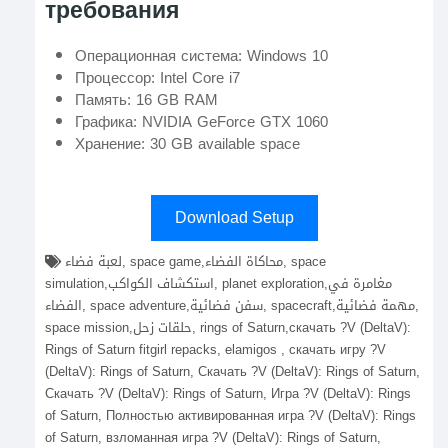
требования
Операционная система: Windows 10
Процессор: Intel Core i7
Память: 16 GB RAM
Графика: NVIDIA GeForce GTX 1060
Хранение: 30 GB available space
Download Setup
لعبة فضاء, space game,محاكاة الفضاء, space
simulation,استكشاف الكواكب, planet exploration,مغامرة في
الفضاء, space adventure,سفن فضائية, spacecraft,مهمة فضائية,
space mission,حلقات زحل, rings of Saturn,скачать ?V (DeltaV):
Rings of Saturn fitgirl repacks, elamigos , скачать игру ?V
(DeltaV): Rings of Saturn, Скачать ?V (DeltaV): Rings of Saturn,
Скачать ?V (DeltaV): Rings of Saturn, Игра ?V (DeltaV): Rings
of Saturn, Полностью активированная игра ?V (DeltaV): Rings
of Saturn, взломанная игра ?V (DeltaV): Rings of Saturn,