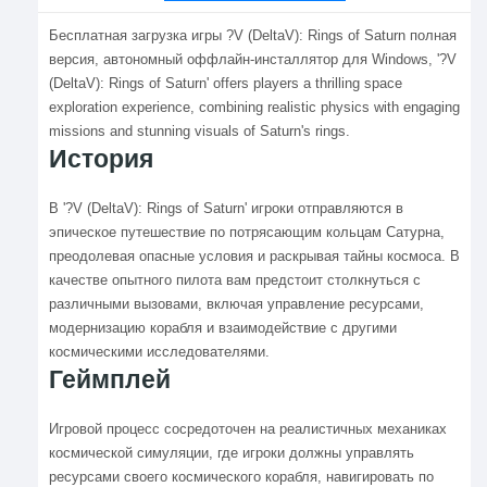
Бесплатная загрузка игры ?V (DeltaV): Rings of Saturn полная
версия, автономный оффлайн-инсталлятор для Windows, '?V
(DeltaV): Rings of Saturn' offers players a thrilling space
exploration experience, combining realistic physics with engaging
missions and stunning visuals of Saturn's rings.
История
В '?V (DeltaV): Rings of Saturn' игроки отправляются в
эпическое путешествие по потрясающим кольцам Сатурна,
преодолевая опасные условия и раскрывая тайны космоса. В
качестве опытного пилота вам предстоит столкнуться с
различными вызовами, включая управление ресурсами,
модернизацию корабля и взаимодействие с другими
космическими исследователями.
Геймплей
Игровой процесс сосредоточен на реалистичных механиках
космической симуляции, где игроки должны управлять
ресурсами своего космического корабля, навигировать по