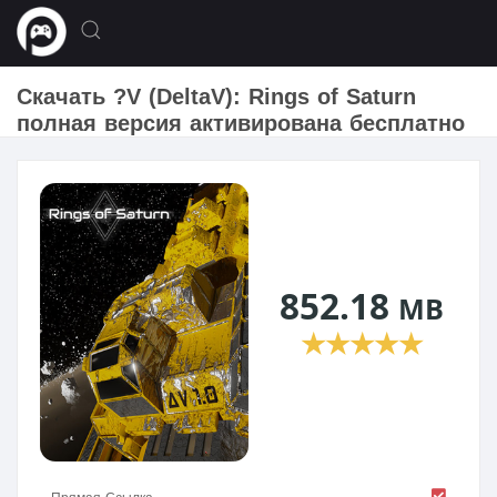
Скачать ?V (DeltaV): Rings of Saturn
полная версия активирована бесплатно
852.18
MB
★
★
★
★
★