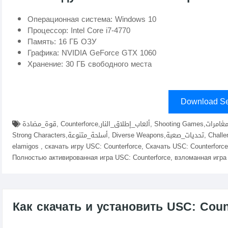
Операционная система: Windows 10
Процессор: Intel Core i7-4770
Память: 16 ГБ ОЗУ
Графика: NVIDIA GeForce GTX 1060
Хранение: 30 ГБ свободного места
Download Se
قوة_مضادة, Counterforce,ألعاب_إطلاق_النار, Shooting Games,مغامرات, Adventures,قصة_ممتعة, Engaging Story,شخصيات_قوية,
Strong Characters,أسلحة_متنوعة, Diverse Weapons,تحديات_صعبة, Challenging Missions,скачать USC: Counterforce fitgirl repacks,
elamigos , скачать игру USC: Counterforce, Скачать USC: Counterforce
Полностью активированная игра USC: Counterforce, взломанная игра 
Как скачать и установить USC: Coun