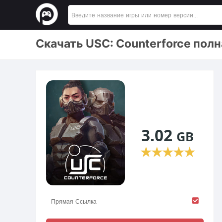
Скачать USC: Counterforce пол
3.02
GB
★
★
★
★
★
Прямая Ссылка