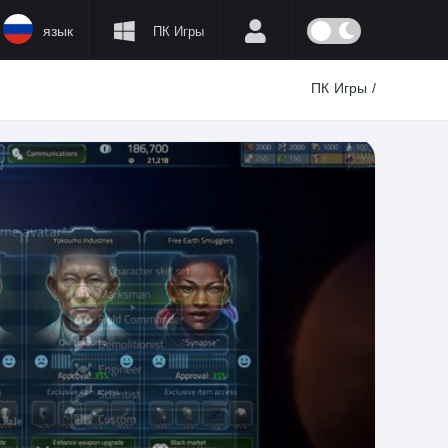
язык
ПК Игры
ПК Игры
/