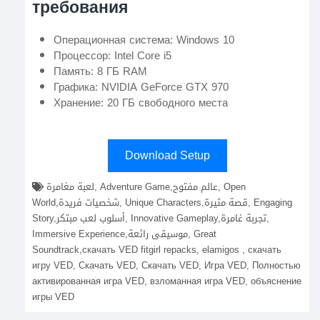
требования
Операционная система: Windows 10
Процессор: Intel Core i5
Память: 8 ГБ RAM
Графика: NVIDIA GeForce GTX 970
Хранение: 20 ГБ свободного места
Download Setup
لعبة مغامرة, Adventure Game,عالم مفتوح, Open
World,شخصيات فريدة, Unique Characters,قصة مثيرة, Engaging
Story,أسلوب لعب مبتكر, Innovative Gameplay,تجربة غامرة,
Immersive Experience,موسيقى رائعة, Great
Soundtrack,скачать VED fitgirl repacks, elamigos , скачать
игру VED, Скачать VED, Скачать VED, Игра VED, Полностью
активированная игра VED, взломанная игра VED, объяснение
игры VED