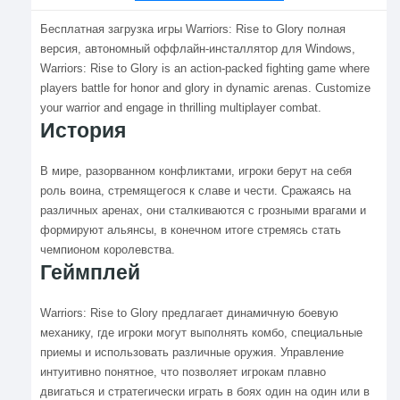
Бесплатная загрузка игры Warriors: Rise to Glory полная
версия, автономный оффлайн-инсталлятор для Windows,
Warriors: Rise to Glory is an action-packed fighting game where
players battle for honor and glory in dynamic arenas. Customize
your warrior and engage in thrilling multiplayer combat.
История
В мире, разорванном конфликтами, игроки берут на себя
роль воина, стремящегося к славе и чести. Сражаясь на
различных аренах, они сталкиваются с грозными врагами и
формируют альянсы, в конечном итоге стремясь стать
чемпионом королевства.
Геймплей
Warriors: Rise to Glory предлагает динамичную боевую
механику, где игроки могут выполнять комбо, специальные
приемы и использовать различные оружия. Управление
интуитивно понятное, что позволяет игрокам плавно
двигаться и стратегически играть в боях один на один или в