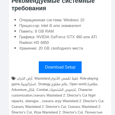
Рекомендуемые системные
требования
Операционная система: Windows 10
Процессор: Intel i5 или эквивалент
Память: 8 GB RAM
Графика: NVIDIA GeForce GTX 460 или ATI
Radeon HD 6850
Хранение: 20 GB свободного места
Download Setup
أرض الخراب, Wasteland,لعبة تقمص الأدوار, Role-playing
game,استراتيجية, Strategy,عالم مفتوح, Open world,مغامرة,
Adventure,قتال, Combat,تخصيص الشخصيات, Character
customization,скачать Wasteland 2: Director’s Cut fitgirl
repacks, elamigos , скачать игру Wasteland 2: Director’s Cut,
Скачать Wasteland 2: Director’s Cut, Скачать Wasteland 2:
Director’s Cut, Игра Wasteland 2: Director’s Cut, Полностью