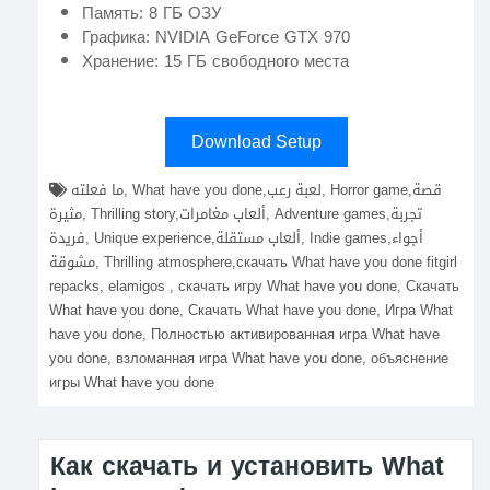
Память: 8 ГБ ОЗУ
Графика: NVIDIA GeForce GTX 970
Хранение: 15 ГБ свободного места
Download Setup
ما فعلته, What have you done,لعبة رعب, Horror game,قصة
مثيرة, Thrilling story,ألعاب مغامرات, Adventure games,تجربة
فريدة, Unique experience,ألعاب مستقلة, Indie games,أجواء
مشوقة, Thrilling atmosphere,скачать What have you done fitgirl
repacks, elamigos , скачать игру What have you done, Скачать
What have you done, Скачать What have you done, Игра What
have you done, Полностью активированная игра What have
you done, взломанная игра What have you done, объяснение
игры What have you done
Как скачать и установить What