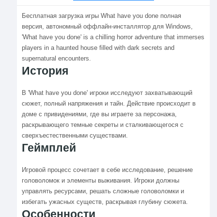
Бесплатная загрузка игры What have you done полная
версия, автономный оффлайн-инсталлятор для Windows,
'What have you done' is a chilling horror adventure that immerses
players in a haunted house filled with dark secrets and
supernatural encounters.
История
В 'What have you done' игроки исследуют захватывающий
сюжет, полный напряжения и тайн. Действие происходит в
доме с привидениями, где вы играете за персонажа,
раскрывающего темные секреты и сталкивающегося с
сверхъестественными существами.
Геймплей
Игровой процесс сочетает в себе исследование, решение
головоломок и элементы выживания. Игроки должны
управлять ресурсами, решать сложные головоломки и
избегать ужасных существ, раскрывая глубину сюжета.
Особенности