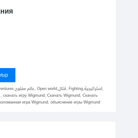
ания
tup
взломанная игра Wigmund, объяснение игры Wigmund