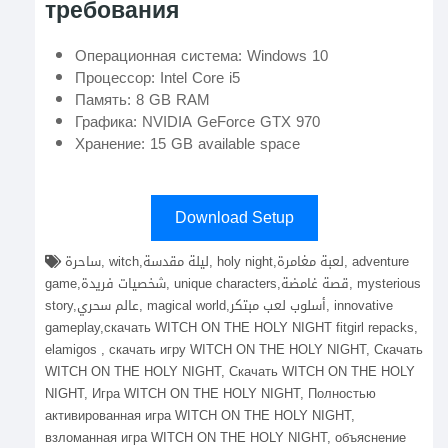
требования
Операционная система: Windows 10
Процессор: Intel Core i5
Память: 8 GB RAM
Графика: NVIDIA GeForce GTX 970
Хранение: 15 GB available space
Download Setup
ساحرة, witch,ليلة مقدسة, holy night,لعبة مغامرة, adventure
game,شخصيات فريدة, unique characters,قصة غامضة, mysterious
story,عالم سحري, magical world,أسلوب لعب مبتكر, innovative
gameplay,скачать WITCH ON THE HOLY NIGHT fitgirl repacks,
elamigos , скачать игру WITCH ON THE HOLY NIGHT, Скачать
WITCH ON THE HOLY NIGHT, Скачать WITCH ON THE HOLY
NIGHT, Игра WITCH ON THE HOLY NIGHT, Полностью
активированная игра WITCH ON THE HOLY NIGHT,
взломанная игра WITCH ON THE HOLY NIGHT, объяснение