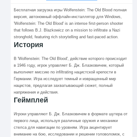
Бесплатная загрузка игры Wolfenstein: The Old Blood полная
версия, автономный оффлайн-инсталлятор для Windows,
'Wolfenstein: The Old Blood' is an intense first-person shooter
that follows B.J. Blazkowicz on a mission to infiltrate a Nazi
stronghold, featuring rich storytelling and fast-paced action.
История
В 'Wolfenstein: The Old Blood', действие которого происходит
в 1946 году, игрок управляет Б. Дж. Блазковичем, который
выполняет миссию по infiltrating нацистской крепости в
Германии. Игра исследует темный и извращенный мир
нацистов, предлагая захватывающий сюжет, полный
напряжения и действия.
Геймплей
Игроки управляют Б. Дж. Блазковичем в формате шутера от
первого лица, используя различные оружия и механики
стелса для навигации по уровням. Игра акцентирует
внимание на бою, исследовании и решении головоломок, с