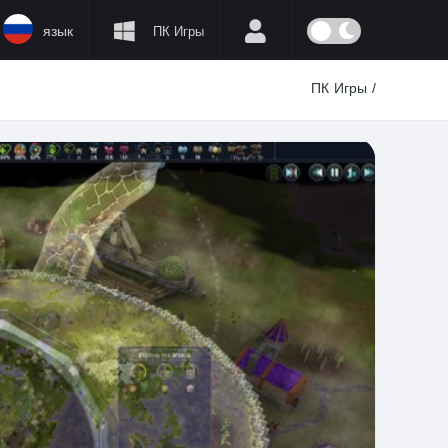
язык
ПК Игры
ПК Игры
/