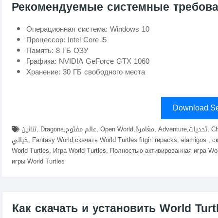
Рекомендуемые системные требов
Операционная система: Windows 10
Процессор: Intel Core i5
Память: 8 ГБ ОЗУ
Графика: NVIDIA GeForce GTX 1060
Хранение: 30 ГБ свободного места
Download Se
تنانين, Dragons,عالم مفتوح, Open World,مغامرة, Adventure,تحديات, Challenges,استكشاف, Exploration,شخصيات, Characters,عالم
خيالي, Fantasy World,скачать World Turtles fitgirl repacks, elamigos , скачать игру World Turtles, Скачать World Turtles, Скачать
World Turtles, Игра World Turtles, Полностью активированная игра Wor
игры World Turtles
Как скачать и установить World Turt