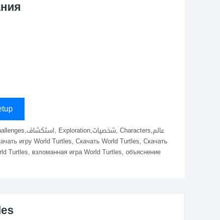
ания
tup
ld Turtles, взломанная игра World Turtles, объяснение
les