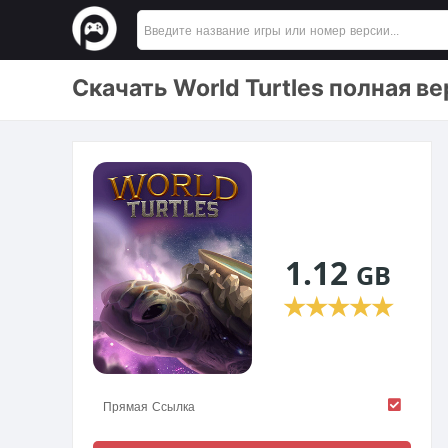
Скачать World Turtles полная в
1.12
GB
★
★
★
★
★
Прямая Ссылка