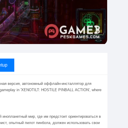
tup
лная версия, автономный оффлайн-инсталлятор для
tion gameplay in 'XENOTILT: HOSTILE PINBALL ACTION', where
 инопланетный мир, где им предстоит ориентироваться в
нист, опытный пилот пинбола, должен использовать свои