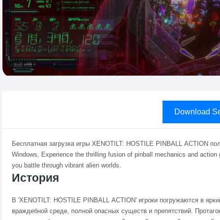
Download Se
Бесплатная загрузка игры XENOTILT: HOSTILE PINBALL ACTION по
Windows, Experience the thrilling fusion of pinball mechanics and ac
you battle through vibrant alien worlds.
История
В 'XENOTILT: HOSTILE PINBALL ACTION' игроки погружаются в яркий
враждебной среде, полной опасных существ и препятствий. Протаго