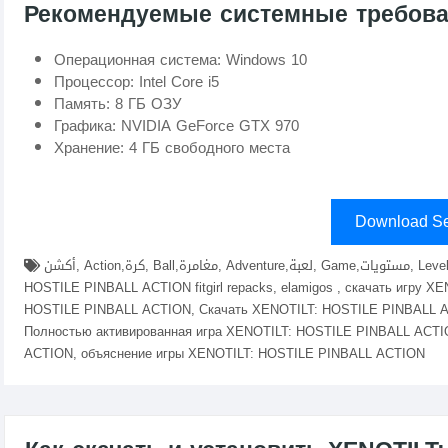
Рекомендуемые системные требов
Операционная система: Windows 10
Процессор: Intel Core i5
Память: 8 ГБ ОЗУ
Графика: NVIDIA GeForce GTX 970
Хранение: 4 ГБ свободного места
Download Se
أكشن, Action,كرة, Ball,مغامرة, Adventure,لعبة, Game,مستويات, Levels,تحدي, Challenge,أعداء, Enemies,скачать XENOTILT:
HOSTILE PINBALL ACTION fitgirl repacks, elamigos , скачать игру
HOSTILE PINBALL ACTION, Скачать XENOTILT: HOSTILE PINBALL A
Полностью активированная игра XENOTILT: HOSTILE PINBALL ACTI
ACTION, объяснение игры XENOTILT: HOSTILE PINBALL ACTION