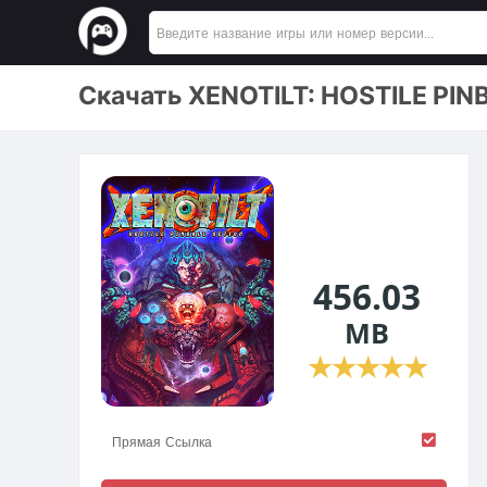
Скачать XENOTILT: HOSTILE PIN
456.03
MB
★
★
★
★
★
Прямая Ссылка