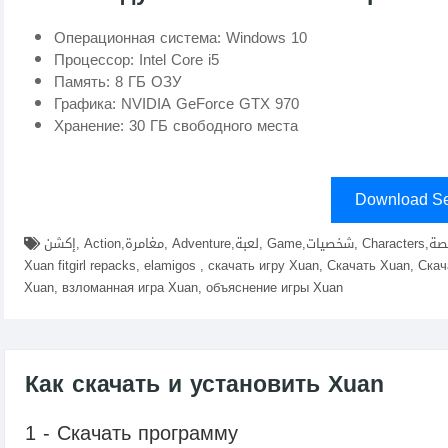
Операционная система: Windows 10
Процессор: Intel Core i5
Память: 8 ГБ ОЗУ
Графика: NVIDIA GeForce GTX 970
Хранение: 30 ГБ свободного места
Download Se
إكشن, Action,مغامرة, Adventure,لعبة, Game,شخصيات, Characters,قصة, Story,عالم مفتوح, Open World,تحديات, Challenges,скачать
Xuan fitgirl repacks, elamigos , скачать игру Xuan, Скачать Xuan, С
Xuan, взломанная игра Xuan, объяснение игры Xuan
Как скачать и установить Xuan
1 - Скачать программу