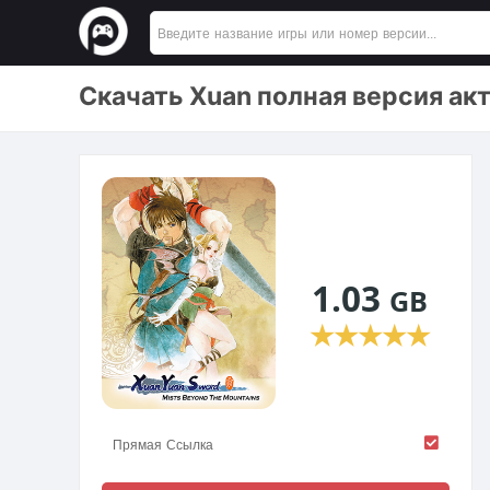
Скачать Xuan полная версия ак
1.03
GB
★
★
★
★
★
Прямая Ссылка