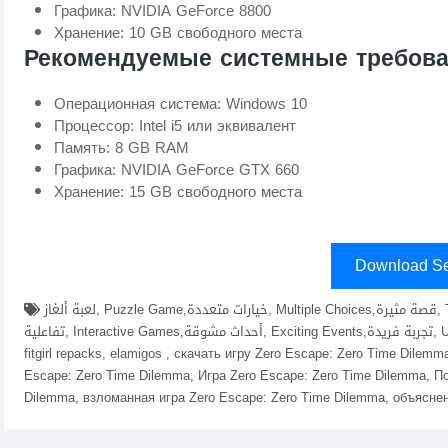
Графика: NVIDIA GeForce 8800
Хранение: 10 GB свободного места
Рекомендуемые системные требов
Операционная система: Windows 10
Процессор: Intel i5 или эквивалент
Память: 8 GB RAM
Графика: NVIDIA GeForce GTX 660
Хранение: 15 GB свободного места
Download Se
لعبة ألغاز, Puzzle Game,خيارات متعددة, Multiple Choices,قصة مثيرة, Thrilling Story,شخصيات معقدة, Complex Characters,ألعاب
تفاعلية, Interactive Games,أحداث مشوقة, Exciting Events,تجربة فريدة, Unique Experience,скачать Zero Escape: Zero Time Dilemma
fitgirl repacks, elamigos , скачать игру Zero Escape: Zero Time Dile
Escape: Zero Time Dilemma, Игра Zero Escape: Zero Time Dilemma, П
Dilemma, взломанная игра Zero Escape: Zero Time Dilemma, объясне