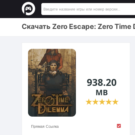
Скачать Zero Escape: Zero Time
938.20
MB
★
★
★
★
★
Прямая Ссылка