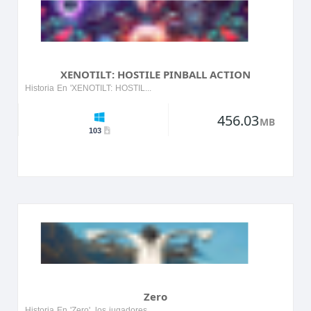
XENOTILT: HOSTILE PINBALL ACTION
Historia En 'XENOTILT: HOSTILE PINBALL ACTION', los jugadores son lanzados a un vibrante mundo alienígena donde deben navegar a través de entornos hostiles llenos de criaturas peligrosas y obstác...
456.03
MB
103
Zero
Historia En 'Zero', los jugadores se embarcan en un emocionante viaje a través de un mundo distópico donde deben descubrir la verdad detrás de un evento misterioso que ha alterado la realidad. El...