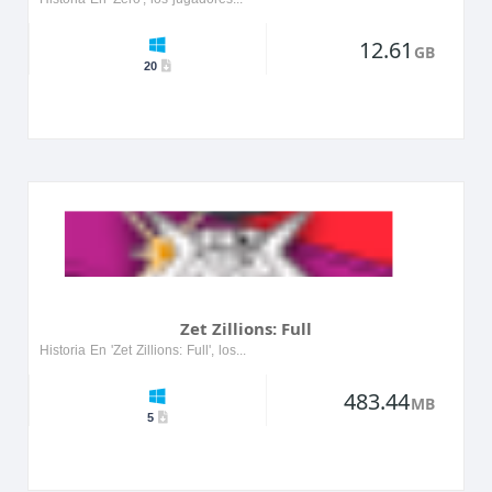
12.61
GB
20
Zet Zillions: Full
Historia En 'Zet Zillions: Full', los jugadores emprenden un viaje épico a través de un mundo vibrante lleno de personajes peculiares y misiones desafiantes. El protagonista, Zet, debe navegar a t...
483.44
MB
5