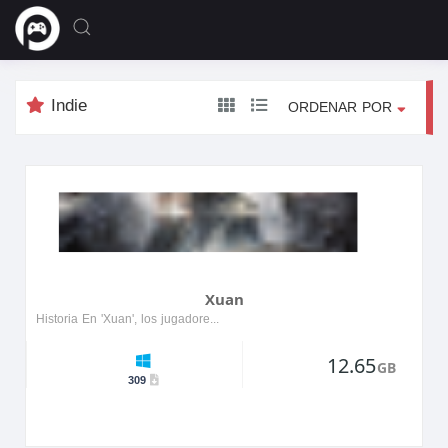
Indie
ORDENAR POR
Xuan
Historia En 'Xuan', los jugadores emprenden un viaje místico a través de paisajes antiguos llenos de criaturas míticas y rica tradición. El protagonista, un joven guerrero, busca descubrir los s...
12.65
GB
309