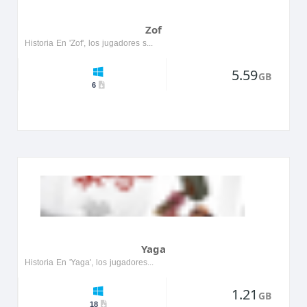
Zof
Historia En 'Zof', los jugadores se embarcan en una emocionante aventura a través de un mundo místico lleno de paisajes encantadores y personajes intrigantes. El protagonista, un valiente explorad...
5.59
GB
6
Yaga
Historia En 'Yaga', los jugadores asumen el papel de Ivan, un herrero de una mano en el folclore eslavo, que se embarca en una misión para demostrar su valía al pueblo. Ambientado en un mundo vibr...
1.21
GB
18