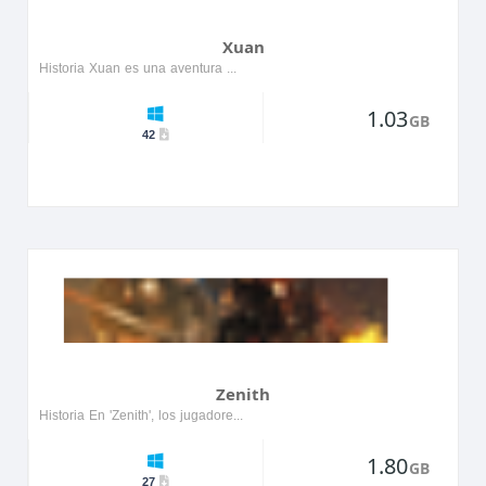
Xuan
Historia Xuan es una aventura encantadora ambientada en un mundo místico donde los jugadores emprenden una búsqueda para descubrir secretos antiguos. El protagonista, un joven guerrero, debe naveg...
1.03
GB
42
Zenith
Historia En 'Zenith', los jugadores emprenden un viaje a través de un mundo místico lleno de ruinas antiguas y paisajes vibrantes. El protagonista, un joven explorador, busca descubrir los secreto...
1.80
GB
27