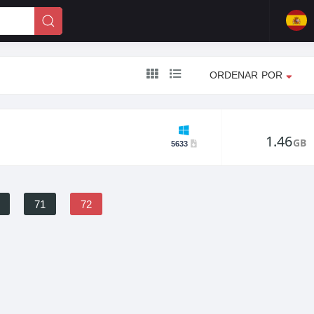
ORDENAR POR
1.46
GB
5633
71
72