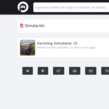
Simulación
Farming Simulator 15
Historia Farming Simulator 15 ofrece a los jugadores la oportunidad de gestionar una granja moderna, en la que deben plantar cultivos, cuidar de los animales y gestionar las actividades diarias de l...
67
68
69
70