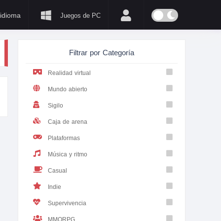
idioma
Juegos de PC
Filtrar por Categoría
Realidad virtual
Mundo abierto
Sigilo
Caja de arena
Plataformas
Música y ritmo
Casual
Indie
Supervivencia
MMORPG