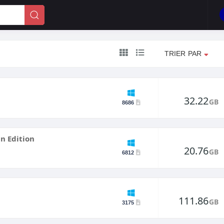
TRIER PAR
32.22
GB
8686
in Edition
20.76
GB
6812
111.86
GB
3175