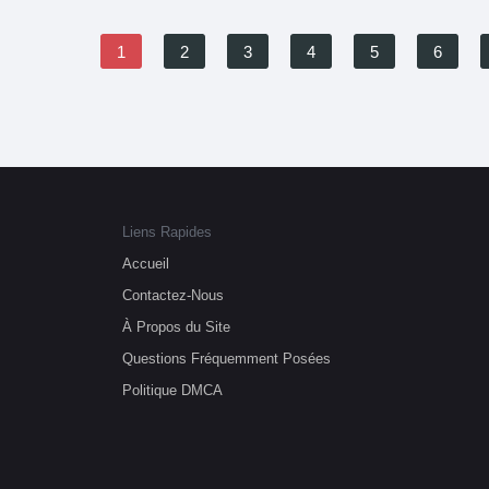
1
2
3
4
5
6
Liens Rapides
Accueil
Contactez-Nous
À Propos du Site
Questions Fréquemment Posées
Politique DMCA