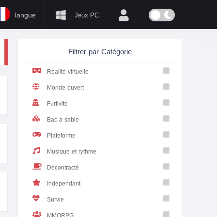
langue
Jeux PC
Filtrer par Catégorie
Réalité virtuelle
Monde ouvert
Furtivité
Bac à sable
Plateforme
Musique et rythme
Décontracté
Indépendant
Survie
MMORPG