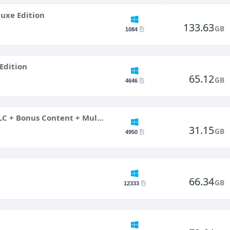
eluxe Edition
133.63
GB
1084
Edition
65.12
GB
4646
Ghost of Tsushima DIRECTOR’S CUT + DLC + Bonus Content + Multiplayer
31.15
GB
4950
66.34
GB
12333