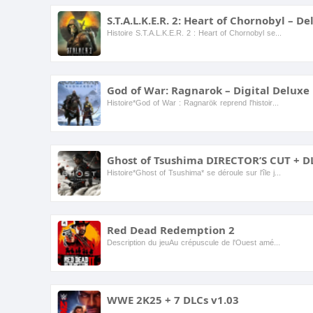
S.T.A.L.K.E.R. 2: Heart of Chornobyl – D
Histoire S.T.A.L.K.E.R. 2 : Heart of Chornobyl se déroule dans la zone d'exclusion de Chornobyl, une région dangereuse où pullulent les créatures mutantes, les factions en guerre ...
God of War: Ragnarok – Digital Deluxe 
Histoire*God of War : Ragnarök reprend l'histoire de Kratos et d'Atreus alors qu'ils font face à l'apocalypse nordique imminente, le Ragnarök. Ensemble, ils explorent les Neuf Royaumes, cherchant d...
Histoire*Ghost of Tsushima* se déroule sur l'île japonaise de Tsushima pendant l'invasion mongole du XIIIe siècle. Les joueurs incarnent Jin Sakai, un jeune samouraï qui doit protéger sa patrie d...
Red Dead Redemption 2
Description du jeuAu crépuscule de l'Ouest américain, vers 1899, l'ère des hors-la-loi touche à sa fin tandis que les forces de l'ordre se resserrent. Dans Legends of the West : L'Odyssée d'Arthu...
WWE 2K25 + 7 DLCs
v1.03