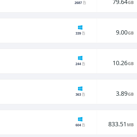
79.64
GB
2687
9.00
GB
339
10.26
GB
244
3.89
GB
363
833.51
MB
604