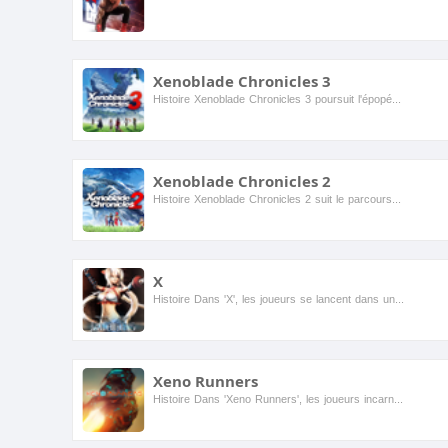
Xenoblade Chronicles 3
Histoire Xenoblade Chronicles 3 poursuit l'épopée de la série Xenoblade, se déroulant dans le vaste monde d'Aionios, où deux nations, Keves et Agnus, sont en guerre. Les joueurs suivent le parc...
Xenoblade Chronicles 2
Histoire Xenoblade Chronicles 2 suit le parcours de Rex, un jeune récupérateur qui découvre une mystérieuse fille nommée Pyra, qui est la clé pour débloquer le pouvoir des Titans. Ensemble, i...
X
Histoire Dans 'X', les joueurs se lancent dans un voyage épique à travers un monde fantastique rempli de créatures mythiques et de secrets anciens. Le protagoniste, un héros courageux, doit navi...
Xeno Runners
Histoire Dans 'Xeno Runners', les joueurs incarnent des coureurs d'élite dans un monde futuriste où ils doivent naviguer à travers des paysages extraterrestres remplis d'obstacles et d'ennemis. L...