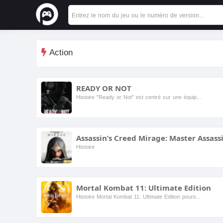
Action
READY OR NOT
Histoire "Ready or Not" est centré sur une équipe SWAT hautement entraînée qui s'attaque à de graves menaces pour la sécurité, qu'il s'agisse de sauvetages d'otages ou d'arre...
Assassin’s Creed Mirage: Master Assass
Histoire
Mortal Kombat 11: Ultimate Edition
Histoire Mortal Kombat 11: Ultimate Edition poursuit la légendaire série de jeux de combat, avec une narration riche qui entrelace les destins de personnages emblématiques comme Scorpion, Sub-Zer...